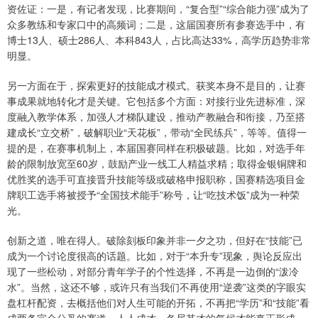
资佐证：一是，有记者发现，比赛期间，“复合型”“综合能力强”成为了
众多教练和专家口中的高频词；二是，这届国赛所有参赛选手中，有
博士13人、硕士286人、本科843人，占比高达33%，高学历趋势非常
明显。
另一方面在于，探索更好的技能成才模式。获奖本身不是目的，让赛
事成果就地转化才是关键。它包括多个方面：对接行业先进标准，深
度融入教学体系，加强人才梯队建设，推动产教融合和衔接，乃至搭
建成长“立交桥”，破解职业“天花板”，带动“全民练兵”，等等。值得一
提的是，在赛事机制上，本届国赛同样在积极破题。比如，对选手年
龄的限制放宽至60岁，鼓励产业一线工人精益求精；取得金银铜牌和
优胜奖的选手可直接晋升技能等级或破格申报职称，国赛精选项目金
牌职工选手将被授予“全国技术能手”称号，让“吃技术饭”成为一种荣
光。
创新之道，唯在得人。破除刻板印象并非一夕之功，但好在“技能”已
成为一个讨论度很高的话题。比如，对于“本升专”现象，舆论反应出
现了一些松动，对部分青年学子的个性选择，不再是一边倒的“泼冷
水”。当然，这还不够，或许只有当我们不再使用“逆袭”这类的字眼实
盘杠杆配资，去概括他们对人生可能的开拓，不再把“学历”和“技能”看