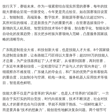
技行天下，赛链未来。作为一项紧密结合现实所需的赛事，每年的技
能大赛都会呈现一些新变化，今年更是亮点纷呈。如在国赛项目设置
上，智能制造、高端装备、数字技术、新能源等赛项占比超过50%，
其所对应的领域，正是新质生产力的重要代表；在世赛选拔项目中，
新增的无人机系统、智慧安防技术等6个赛项，契合数字化、智能化和
自动化的发展趋势；首次把乡村振兴赛项纳入范畴，凸显服务国家战
略的清晰导向。
广东既是制造业大省，科技创新大省，也是技能人才大省。8个国家级
先进制造业集群，让各路能工巧匠得以大显身手；超2200万的技能人
才总量，为产业强基撑起了“人才脊梁”。从省赛到国赛，再到世赛，
广东近年来屡创佳绩，一定程度印证了产业与人才的“双向奔赴”。仔
细观察亦不难发现，广东健儿的夺金点，和广东的优势产业有着较高
的重合度，比如制冷与空调、机电一体化、服务机器人应用技术等项
目，智造底色鲜明。
技能大赛不仅是产业变革的“风向标”，也是人才培养的“试验田”。一方
面在于实打实的同台竞技，时代向前发展，技术不断演进，社会对技
能人才的要求也在与日俱增，早就不局限于熟练、“一招鲜吃遍天”，
而是要具备“技术的想象力”，能创造性地解决复杂问题。两个细节可