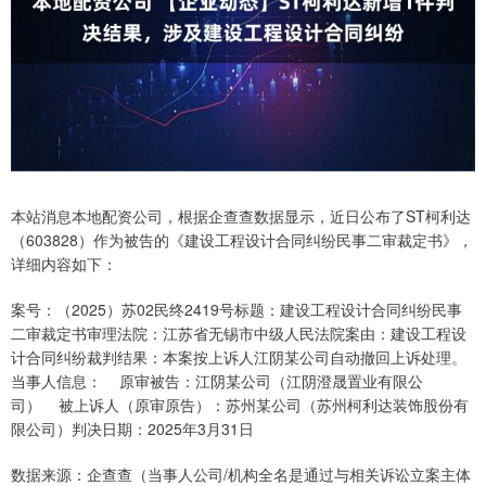
本站消息本地配资公司，根据企查查数据显示，近日公布了ST柯利达
（603828）作为被告的《建设工程设计合同纠纷民事二审裁定书》，
详细内容如下：
案号：（2025）苏02民终2419号标题：建设工程设计合同纠纷民事
二审裁定书审理法院：江苏省无锡市中级人民法院案由：建设工程设
计合同纠纷裁判结果：本案按上诉人江阴某公司自动撤回上诉处理。
当事人信息： 原审被告：江阴某公司（江阴澄晟置业有限公
司） 被上诉人（原审原告）：苏州某公司（苏州柯利达装饰股份有
限公司）判决日期：2025年3月31日
数据来源：企查查（当事人公司/机构全名是通过与相关诉讼立案主体