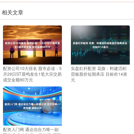
相关文章
配资公司10大排名 股市必读：5
实盘杠杆配资 花旗：料建滔积
月29日ST晨鸣发生1笔大宗交易
层板股价短期承压 目标价14港
成交金额90万元
元
配资入门网 通达信合力唯一副