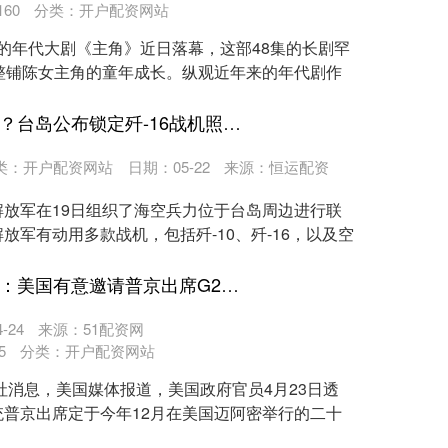
160
分类：
开户配资网站
注的年代大剧《主角》近日落幕，这部48集的长剧罕
整铺陈女主角的童年成长。纵观近年来的年代剧作
配资股票网站 叫板解放军？台岛公布锁定歼-16战机照片，由F-16战斗机吊舱拍摄
类：
开户配资网站
日期：05-22
来源：恒运配资
放军在19日组织了海空兵力位于台岛周边进行联
放军有动用多款战机，包括歼-10、歼-16，以及空
太原股票开户去哪里 美媒：美国有意邀请普京出席G20峰会
-24
来源：51配资网
5
分类：
开户配资网站
社消息，美国媒体报道，美国政府官员4月23日透
普京出席定于今年12月在美国迈阿密举行的二十