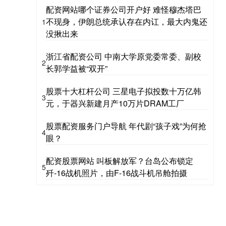
配资网站哪个证券公司开户好 难怪穆杰塔巴
不现身，伊朗总统承认存在内讧，最大内鬼还
1
没揪出来
浙江省配资公司 中南大学原党委常委、副校
2
长郭学益被“双开”
股票十大杠杆公司 三星电子拟投数十万亿韩
3
元，于器兴新建月产10万片DRAM工厂
股票配资服务门户导航 年代剧“孩子戏”为何抢
4
眼？
配资股票网站 叫板解放军？台岛公布锁定
5
歼-16战机照片，由F-16战斗机吊舱拍摄