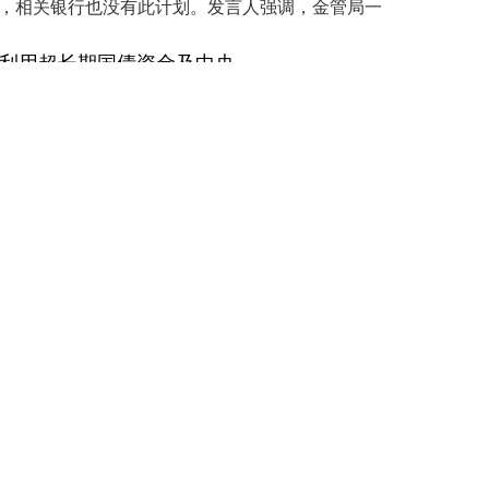
解，相关银行也没有此计划。发言人强调，金管局一
股市如何配资炒股 重庆：利用超长期国债资金及中央预算内资金等支持动力电池回收利用重大项目建设
8
来源：广州股牛
分类：
开户配资网站
印发《重庆市培育新能源汽车动力电池回收利用产业
年）》。其中提出股市如何配资炒股股市如何配资炒
股市如何配资炒股 抓龙头 最有效的指标 超高收益就用新款 龙头基因幅图
3
来源：及十策略
分类：
开户配资网站
; CG:MA((L股市如何配资炒股
FL:HHV(CG,2),COLORGREEN....
股票新闻 通达信【狙击最牛妖股】主图指标+【庄家起爆点】副图与选股指标源码CJM99分享