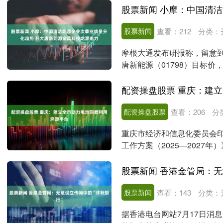
股票新闻
查看：
212
分类：
摩根大通发布研报称，留意
唐新能源（01798）目标价
科技（022....
配资操盘股票
查看：
206
分
重庆市经济和信息化委员会
工作方案（2025—2027
台，鼓励新能源....
股票新闻 香港金管局：无
股票新闻
查看：
143
分类：
据香港电台网站7月17日消