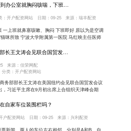
配资操盘股票 23岁小伙一到办公室就胸闷咳喘，下班就好？
类：
开户配资网站
日期：09-25
来源：瑞丰配资
票 一上班就鼻塞咳嗽、胸闷 下班即好 原以为是空调
”猫咪所致 宁波大学附属第一医院 马红映主任医师
股市如何配资炒股 商务部部长王文涛会见联合国贸发会议秘书长格林斯潘
5
来源：佳荣网配
分类：
开户配资网站
，商务部部长王文涛在美国纽约会见联合国贸发会议
出，习近平主席在9月初出席上合组织天津峰会期
以在自家车位装围栏吗？
开户配资网站
日期：09-25
来源：兴利配资
股票新闻，两人的车位左右相邻，分别是A和B。自