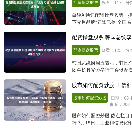
配资操盘股票
查看：
117
分
每经AI快讯配资操盘股票，
下零售品牌“元隆元创”全国
开启。....
配资操盘股票
查看：
123
分
韩国总统府周五表示，韩国总
团会长具光谟举行了会谈配资
言人在当天的记者招待....
股市如何配资炒股
日期：08-1
查看：
206
股市如何配资炒股 热点栏目 
端 7月18日，工业和信息
我们将....