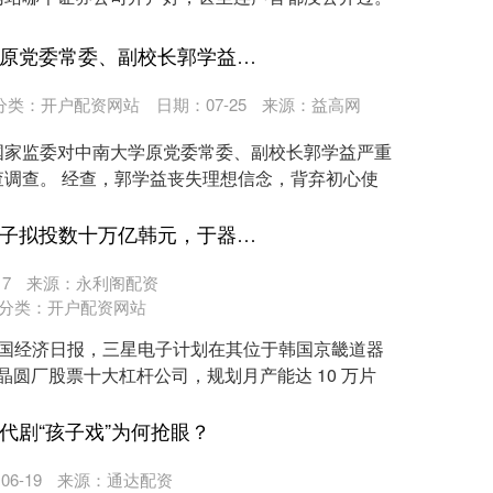
浙江省配资公司 中南大学原党委常委、副校长郭学益被“双开”
分类：
开户配资网站
日期：07-25
来源：益高网
国家监委对中南大学原党委常委、副校长郭学益严重
调查。 经查，郭学益丧失理想信念，背弃初心使
股票十大杠杆公司 三星电子拟投数十万亿韩元，于器兴新建月产10万片DRAM工厂
7
来源：永利阁配资
分类：
开户配资网站
息，据韩国经济日报，三星电子计划在其位于韩国京畿道器
 晶圆厂股票十大杠杆公司，规划月产能达 10 万片
代剧“孩子戏”为何抢眼？
6-19
来源：通达配资