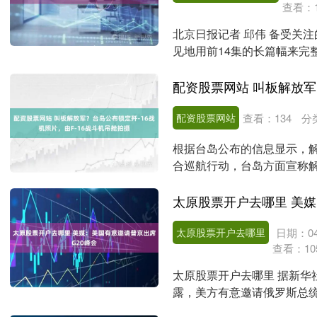
查看：
北京日报记者 邱伟 备受关
见地用前14集的长篇幅来完
品，一个明显的创....
配资股票网站
查看：
134
分
根据台岛公布的信息显示，解
合巡航行动，台岛方面宣称解
警-500空中....
太原股票开户去哪里
日期：04
查看：
10
太原股票开户去哪里 据新华
露，美方有意邀请俄罗斯总统
国集团（G20）领....