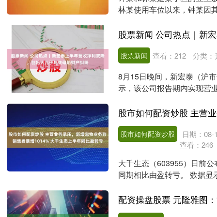
林某使用车位以来，钟某因
度的刮痕和凹陷，便怀....
股票新闻
查看：
212
分类：
8月15日晚间，新宏泰（沪市
示，该公司报告期内实现营业收
公....
股市如何配资炒股
日期：08-1
查看：
246
大千生态（603955）日
同期相比由盈转亏。 数据显
5515.02万....
配资操盘股票 元隆雅图：