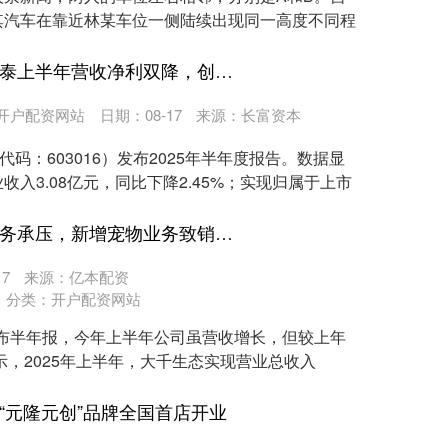
其汽车在靠近林某车位一侧陆续出现同一高度不同程
股票新闻 公司热点｜新宏泰上半年营收净利双降，创始人儿子与继母陷财产纠纷
开户配资网站
日期：08-17
来源：长富资本
代码：603016）发布2025年半年度报告。数据显
入3.08亿元，同比下降2.45%；实现归属于上市
股市如何配资炒股 主营业务承压，新增宠物业务致销售费暴增1014% 大千生态上半年同比盈转亏
7
来源：亿本配资
分类：
开户配资网站
前公布半年报，今年上半年公司虽营收增长，但较上年
示，2025年上半年，大千生态实现营业总收入
“元隆元创”品牌全国首店开业