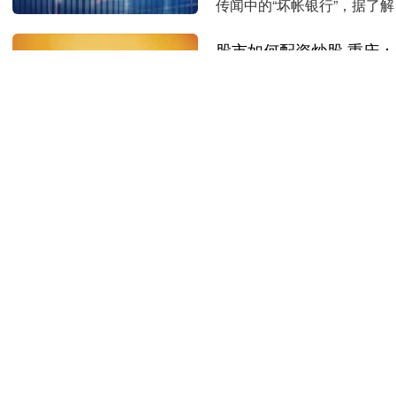
传闻中的“坏帐银行”，据了
直要求银行审慎管....
股市如何配资炒股
日期：07-1
查看：
247
重庆市经济和信息化委员会
工作方案（2025—2027
股，加强政策支持....
股市如何配资炒股
日期：07-0
查看：
236
图片股市如何配资炒股 N:=10
OW+HIGH+CLOSE*2)/4,N); 