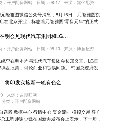
类：
开户配资网站
日期：08-17
来源：鑫亿配资
据元隆雅图微信公众号消息，8月16日，元隆雅图旗
首店在北京开业，标志着元隆雅图“零售元年”的正式
配资操盘股票 韩国总统李在明会见现代汽车集团和LG集团负责人
类：
开户配资网站
日期：08-10
来源：博竟配资
统李在明本周与现代汽车集团会长郑义宣、LG集
操盘股票，讨论商业和贸易问题。 韩国总统府发
股市如何配资炒股 工信部：将印发实施新一轮有色金属行业稳增长工作方案
0
来源：吉期旺网
分类：
开户配资网站
自选股 数据中心 行情中心 资金流向 模拟交易 客户
化部总工程师谢少锋在国新办发布会上表示，下一步，