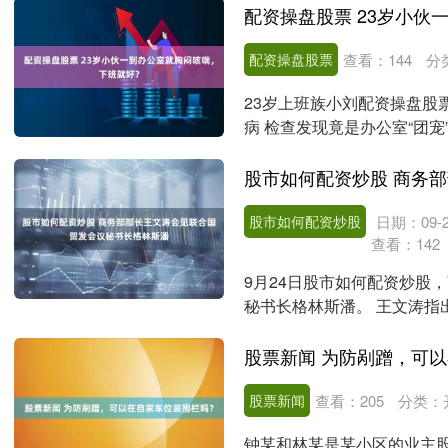
配资操盘股票
查看：
144
分
23岁上班族小刘配资操盘股
病 检查发现竟是办公室“团宠
表示 近....
股市如何配资炒股
日期：09-2
查看：
142
9月24日股市如何配资炒股
秘书长格林斯潘。 王文涛指
间，提出了全球治理....
股票新闻 为防剐蹭，可
股票新闻
查看：
205
分类：
钟某和林某是某小区的业主