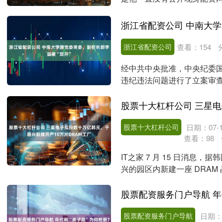
在2026年8月5日....
浙江省配资公司
查看：
154
经中共中央批准，中央纪委
违纪违法问题进行了立案审查
命，对抗组织审查；违....
股票十大杠杆公司
日期：07-1
查看：
98
IT之家 7 月 15 日消
兴的园区内新建一座 DRAM
晶....
股票配资服务门户导航 年
股票配资服务门户导航
日期：0