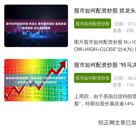
股，加强政策支持....
股市如何配资炒股
日期：07-0
查看：
236
图片股市如何配资炒股 N:=10
OW+HIGH+CLOSE*2)/4,N); 
股市如何配资炒股
日期：06-2
查看：
116
上周四，由于美国总统特朗普
脸”，特斯拉股价暴跌逾14%
币），创下史....
恒正网文章已