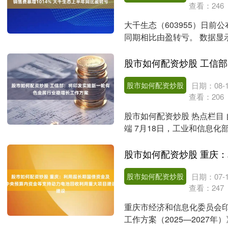
查看：
246
大千生态（603955）日
同期相比由盈转亏。 数据显
5515.02万....
股市如何配资炒股
日期：08-1
查看：
206
股市如何配资炒股 热点栏目 
端 7月18日，工业和信息
我们将....
股市如何配资炒股
日期：07-1
查看：
247
重庆市经济和信息化委员会
工作方案（2025—2027