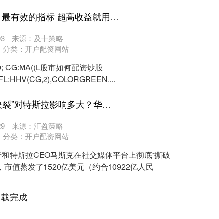
股市如何配资炒股 抓龙头 最有效的指标 超高收益就用新款 龙头基因幅图
3
来源：及十策略
分类：
开户配资网站
; CG:MA((L股市如何配资炒股
FL:HHV(CG,2),COLORGREEN....
股市如何配资炒股 “特马决裂”对特斯拉影响多大？华尔街齐呼：不会产生长期利空！
9
来源：汇盈策略
分类：
开户配资网站
和特斯拉CEO马斯克在社交媒体平台上彻底“撕破
，市值蒸发了1520亿美元（约合10922亿人民
加载完成