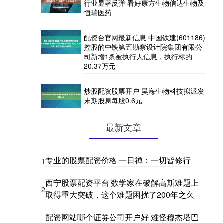
行业显著反弹 看好康方生物信达生物及
恒瑞医药
配资台官网最新信息 中国铁建(601186)
控股的中铁第五勘察设计院集团有限公
司新增1条被执行人信息，执行标的
20.37万元
炒股配资股票开户 昊海生物科技拟派发
末期股息每股0.6元
最新文章
专业的股票配资价格 一日禅：一切皆修行
1
西宁股票配资平台 数学家在破解高斯难题上
2
取得重大突破，这个难题困扰了200年之久
配资网站哪个证券公司开户好 难怪穆杰塔巴