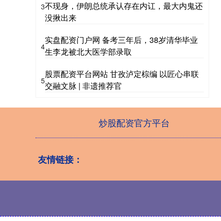
不现身，伊朗总统承认存在内讧，最大内鬼还
3
没揪出来
实盘配资门户网 备考三年后，38岁清华毕业
4
生李龙被北大医学部录取
股票配资平台网站 甘孜泸定棕编 以匠心串联
5
交融文脉 | 非遗推荐官
炒股配资官方平台
友情链接：