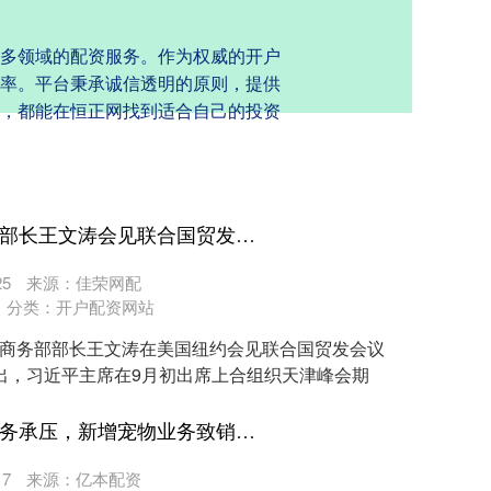
多领域的配资服务。作为权威的开户
率。平台秉承诚信透明的原则，提供
，都能在恒正网找到适合自己的投资
股市如何配资炒股 商务部部长王文涛会见联合国贸发会议秘书长格林斯潘
5
来源：佳荣网配
分类：
开户配资网站
，商务部部长王文涛在美国纽约会见联合国贸发会议
出，习近平主席在9月初出席上合组织天津峰会期
股市如何配资炒股 主营业务承压，新增宠物业务致销售费暴增1014% 大千生态上半年同比盈转亏
7
来源：亿本配资