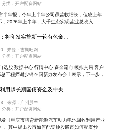
分类：
开户配资网站
前公布半年报，今年上半年公司虽营收增长，但较上年
示，2025年上半年，大千生态实现营业总收入
股市如何配资炒股 工信部：将印发实施新一轮有色金属行业稳增长工作方案
0
来源：吉期旺网
分类：
开户配资网站
自选股 数据中心 行情中心 资金流向 模拟交易 客户
化部总工程师谢少锋在国新办发布会上表示，下一步，
股市如何配资炒股 重庆：利用超长期国债资金及中央预算内资金等支持动力电池回收利用重大项目建设
8
来源：广州股牛
分类：
开户配资网站
印发《重庆市培育新能源汽车动力电池回收利用产业
年）》。其中提出股市如何配资炒股股市如何配资炒