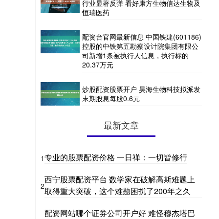
行业显著反弹 看好康方生物信达生物及
恒瑞医药
配资台官网最新信息 中国铁建(601186)
控股的中铁第五勘察设计院集团有限公
司新增1条被执行人信息，执行标的
20.37万元
炒股配资股票开户 昊海生物科技拟派发
末期股息每股0.6元
最新文章
专业的股票配资价格 一日禅：一切皆修行
1
西宁股票配资平台 数学家在破解高斯难题上
2
取得重大突破，这个难题困扰了200年之久
配资网站哪个证券公司开户好 难怪穆杰塔巴