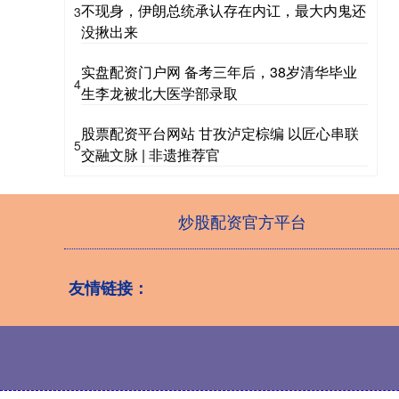
不现身，伊朗总统承认存在内讧，最大内鬼还
3
没揪出来
实盘配资门户网 备考三年后，38岁清华毕业
4
生李龙被北大医学部录取
股票配资平台网站 甘孜泸定棕编 以匠心串联
5
交融文脉 | 非遗推荐官
炒股配资官方平台
友情链接：