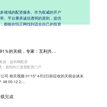
多领域的配资服务。作为权威的开户
率。平台秉承诚信透明的原则，提供
，都能在恒正网找到适合自己的投资
网络配资公司 中美各取消91％的关税，专家：互利共赢是中美关系基础
来源：益和网配资
类：
股指外汇股票配资门户
司 相关视频 01'15'' 4月2日前征收的关税会谈未
5-12 2....
加载完成