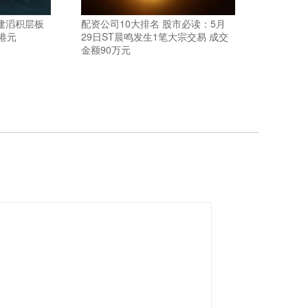
建滔积层板
配资公司10大排名 股市必读：5月
港元
29日ST晨鸣发生1笔大宗交易 成交
金额90万元