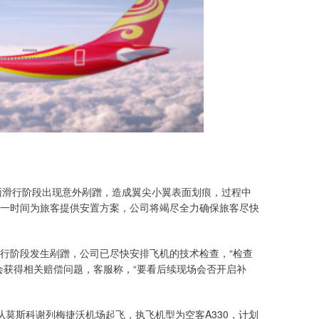
地面滑行阶段出现意外剐蹭，造成翼尖小翼表面划痕，过程中
一时间为旅客提供安置方案，公司将竭尽全力确保旅客尽快
行阶段发生剐蹭，公司已尽快安排飞机的技术检查，“检查
会获得相关赔偿问题，客服称，“要看后续现场会否开启补
时从莫斯科谢列梅捷沃机场起飞，执飞机型为空客A330，计划