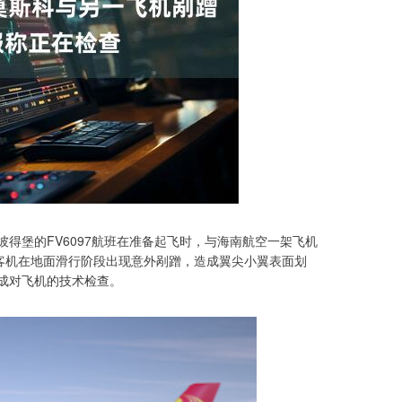
得堡的FV6097航班在准备起飞时，与海南航空一架飞机
事客机在地面滑行阶段出现意外剐蹭，造成翼尖小翼表面划
成对飞机的技术检查。