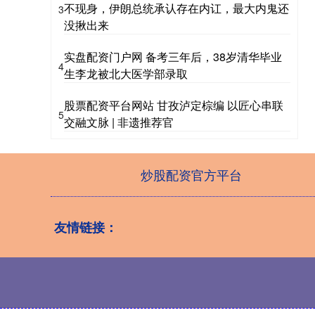
不现身，伊朗总统承认存在内讧，最大内鬼还
3
没揪出来
实盘配资门户网 备考三年后，38岁清华毕业
4
生李龙被北大医学部录取
股票配资平台网站 甘孜泸定棕编 以匠心串联
5
交融文脉 | 非遗推荐官
炒股配资官方平台
友情链接：