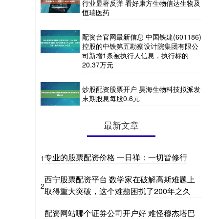
行业显著反弹 看好康方生物信达生物及
恒瑞医药
配资台官网最新信息 中国铁建(601186)
控股的中铁第五勘察设计院集团有限公
司新增1条被执行人信息，执行标的
20.37万元
炒股配资股票开户 昊海生物科技拟派发
末期股息每股0.6元
最新文章
专业的股票配资价格 一日禅：一切皆修行
1
西宁股票配资平台 数学家在破解高斯难题上
2
取得重大突破，这个难题困扰了200年之久
配资网站哪个证券公司开户好 难怪穆杰塔巴