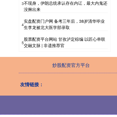
不现身，伊朗总统承认存在内讧，最大内鬼还
3
没揪出来
实盘配资门户网 备考三年后，38岁清华毕业
4
生李龙被北大医学部录取
股票配资平台网站 甘孜泸定棕编 以匠心串联
5
交融文脉 | 非遗推荐官
炒股配资官方平台
友情链接：