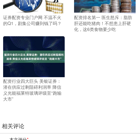
证券配资专业门户网 不温不火
配资排名第一 医生怒斥：脂肪
的Q1，剧集公司赚到钱了吗？
肝还能吃猪肉！不想患上肝硬
化，这6类食物要少吃
配资行业四大巨头 美银证券：
潜在供应过剩阻碍利润率 降信
义光能福莱特玻璃评级至“跑输
大市”
相关评论
本文评分
*